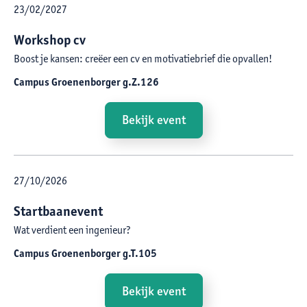
23
/
02
/
2027
Workshop cv
Boost je kansen: creëer een cv en motivatiebrief die opvallen!
Campus Groenenborger g.Z.126
Bekijk event
27
/
10
/
2026
Startbaanevent
Wat verdient een ingenieur?
Campus Groenenborger g.T.105
Bekijk event