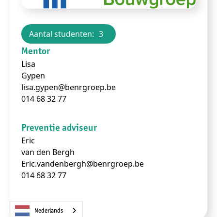
Aantal studenten:
3
Mentor
Lisa
Gypen
lisa.gypen@benrgroep.be
014 68 32 77
Preventie adviseur
Eric
van den Bergh
Eric.vandenbergh@benrgroep.be
014 68 32 77
Nederlands